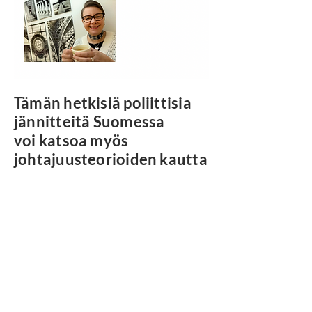
Tämän hetkisiä poliittisia
jännitteitä Suomessa
voi katsoa myös
johtajuusteorioiden kautta
Voi nähdä, että hallitus kiemurtelee
johtajuuden alimmalla tasolla ja
yhteistyöhalukkuus ympärillä on
niukkaa;
autokraattinen sanelupolitiikka on
etäännyttänyt sidosryhmien
suostumuksellisuutta yhteistyöhön.