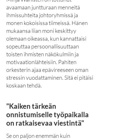
avaamaan juntturaan menneitä
ihmissuhteita johtoryhmissä ja
monen kokoisissa tiimeissä. Hänen
mukaansa liian moni keskittyy
olemaan oikeassa, kun kannattaisi
sopeuttaa persoonallisuuttaan
toisten ihmisten näkökulmiin ja
motivaationlähteisiin. Pahiten
orkesterin ajaa epävireeseen oman
stressin vuodattaminen. Sitä ei pitäisi
koskaan tehdä.
"Kaiken tärkeän
onnistumiselle työpaikalla
on ratkaisevaa viestintä"
Se on paljon enemmän kuin