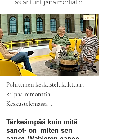
asiantuntijana medialle.
Poliittinen keskustelukulttuuri 
kaipaa remonttia: 
Keskustelemassa 
kommunikointivalmentaja Minja 
Tärkeämpää kuin mitä
Wahlsten sekä politiikan 
sanot- on miten sen
toimittaja Riikka Uosukainen.

sanot, Wahlsten sanoo.