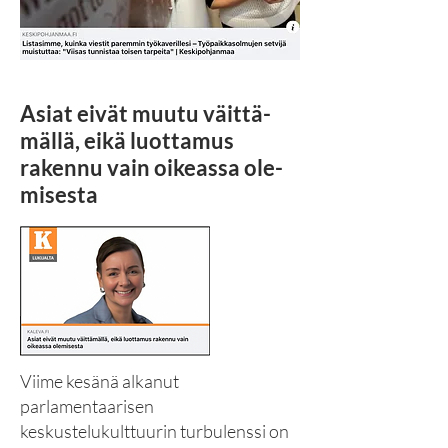
Asiat eivät muutu väit­tä­
mäl­lä, eikä luot­ta­mus
rakennu vain oi­keas­sa ole­
mi­ses­ta
Viime kesänä alkanut
parlamentaarisen
keskustelukulttuurin turbulenssi on